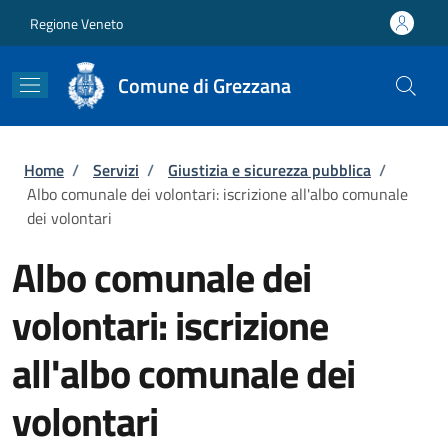
Salta al contenuto principale
Skip to footer content
Regione Veneto
Comune di Grezzana
Briciole di pane
Home
/
Servizi
/
Giustizia e sicurezza pubblica
/
Albo comunale dei volontari: iscrizione all'albo comunale
dei volontari
Albo comunale dei
volontari: iscrizione
all'albo comunale dei
volontari