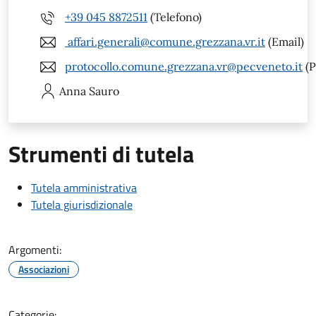
+39 045 8872511
(Telefono)
affari.generali@comune.grezzana.vr.it
(Email)
protocollo.comune.grezzana.vr@pecveneto.it
(P
Anna
Sauro
Strumenti di tutela
Tutela amministrativa
Tutela giurisdizionale
Argomenti:
Associazioni
Categorie: