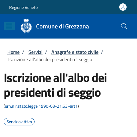
Salta al contenuto principale
Skip to footer content
Regione Veneto
Comune di Grezzana
Briciole di pane
Home
/
Servizi
/
Anagrafe e stato civile
/
Iscrizione all'albo dei presidenti di seggio
Iscrizione all'albo dei
presidenti di seggio
(
urn:nir:stato:legge:1990-03-21;53~art1
)
Servizio attivo