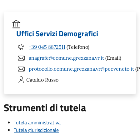
Uffici Servizi Demografici
+39 045 8872511
(Telefono)
anagrafe@comune.grezzana.vr.it
(Email)
protocollo.comune.grezzana.vr@pecveneto.it
(P
Cataldo
Russo
Strumenti di tutela
Tutela amministrativa
Tutela giurisdizionale