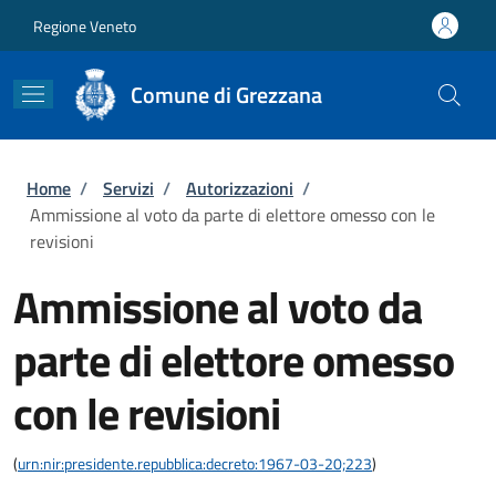
Salta al contenuto principale
Skip to footer content
Regione Veneto
Comune di Grezzana
Briciole di pane
Home
/
Servizi
/
Autorizzazioni
/
Ammissione al voto da parte di elettore omesso con le
revisioni
Ammissione al voto da
parte di elettore omesso
con le revisioni
(
urn:nir:presidente.repubblica:decreto:1967-03-20;223
)