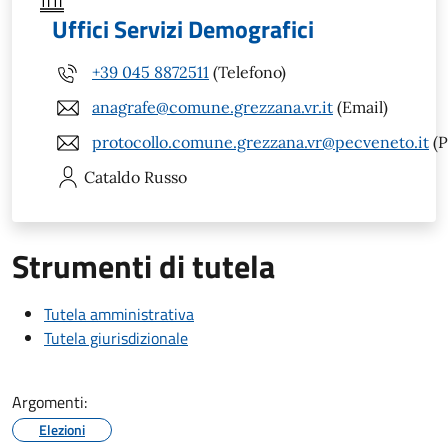
Uffici Servizi Demografici
+39 045 8872511
(Telefono)
anagrafe@comune.grezzana.vr.it
(Email)
protocollo.comune.grezzana.vr@pecveneto.it
(P
Cataldo
Russo
Strumenti di tutela
Tutela amministrativa
Tutela giurisdizionale
Argomenti:
Elezioni