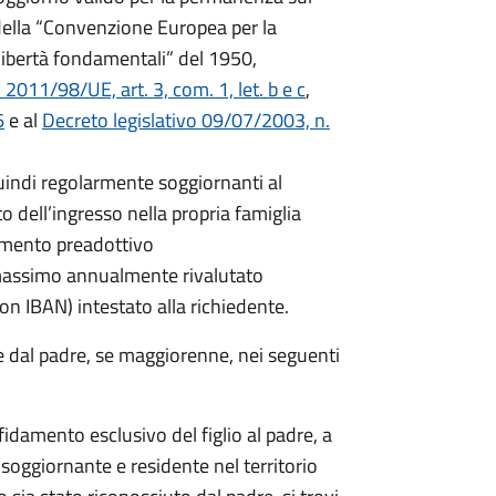
14 della “Convenzione Europea per la
 libertà fondamentali” del 1950,
011/98/UE, art. 3, com. 1, let. b e c
,
6
e al
Decreto legislativo 09/07/2003, n.
quindi regolarmente soggiornanti al
 dell’ingresso nella propria famiglia
damento preadottivo
 massimo annualmente rivalutato
on IBAN) intestato alla richiedente.
e dal padre, se maggiorenne, nei seguenti
fidamento esclusivo del figlio al padre, a
soggiornante e residente nel territorio