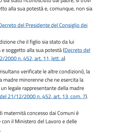
o sia stato riconosciuto dal padre, si trovi
getto alla sua potestà e, comunque, non sia
Decreto del Presidente del Consiglio dei
zione che il figlio sia stato da lui
a e soggetto alla sua potestà (
Decreto del
/2000 n. 452, art. 11, lett. a
)
ltano verificate le altre condizioni), la
a madre minorenne che ne esercita la
 un legale rappresentante della madre
 del 21/12/2000 n. 452, art. 13, com. 7
).
o di maternità concesso dai Comuni è
 con il Ministero del Lavoro e delle
.