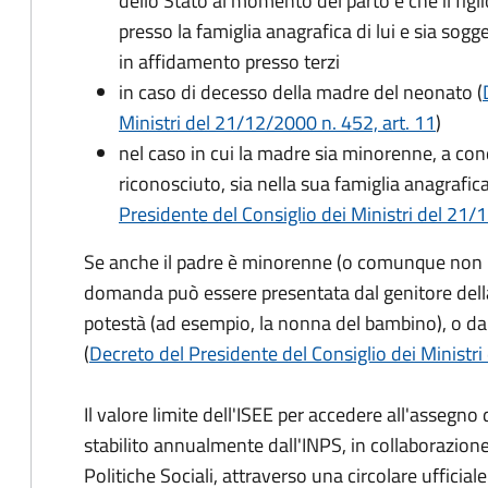
dello Stato al momento del parto e che il figli
presso la famiglia anagrafica di lui e sia sog
in affidamento presso terzi
in caso di decesso della madre del neonato (
Ministri del 21/12/2000 n. 452, art. 11
)
nel caso in cui la madre sia minorenne, a condi
riconosciuto, sia nella sua famiglia anagrafic
Presidente del Consiglio dei Ministri del 21/12
Se anche il padre è minorenne (o comunque non risu
domanda può essere presentata dal genitore dell
potestà (ad esempio, la nonna del bambino), o da
(
Decreto del Presidente del Consiglio dei Ministri
Il valore limite dell'ISEE per accedere all'assegn
stabilito annualmente dall'INPS, in collaborazione
Politiche Sociali, attraverso una circolare ufficiale