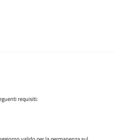
eguenti requisiti:
 soggiorno valido per la permanenza sul