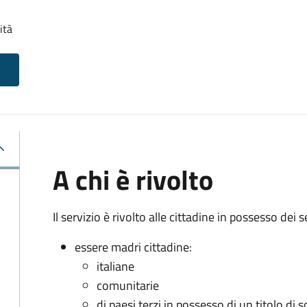
ità
A chi è rivolto
Il servizio è rivolto alle cittadine in possesso dei s
essere madri cittadine:
italiane
comunitarie
di paesi terzi in possesso di un titolo di