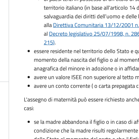
territorio italiano (in base all'articolo 
salvaguardia dei diritti dell’uomo e delle
alla
Direttiva Comunitaria 13/12/2001 n. 2
al
Decreto legislativo 25/07/1998, n. 28
215
)
.
essere residente nel territorio dello Stato e 
momento della nascita del figlio o al momento
anagrafica del minore in adozione o in affi
avere un valore ISEE non superiore al tetto
avere un conto corrente ( o carta prepagata c
L'assegno di maternità può essere richiesto anch
casi:
se la madre abbandona il figlio o in caso di af
condizione che la madre risulti regolarmente 