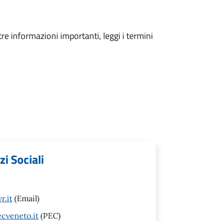
tre informazioni importanti, leggi i termini
zi Sociali
r.it
(Email)
cveneto.it
(PEC)