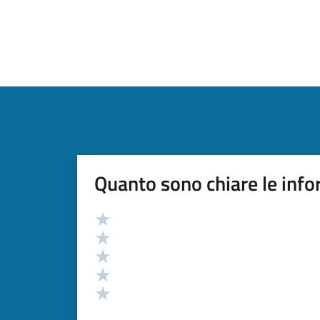
Quanto sono chiare le info
Valutazione
Valuta 5 stelle su 5
Valuta 4 stelle su 5
Valuta 3 stelle su 5
Valuta 2 stelle su 5
Valuta 1 stelle su 5