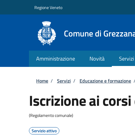
Salta al contenuto principale
Skip to footer content
Regione Veneto
Comune di Grezzan
Amministrazione
Novità
Servizi
Briciole di pane
Home
/
Servizi
/
Educazione e formazione
Iscrizione ai cors
(Regolamento comunale)
Servizio attivo