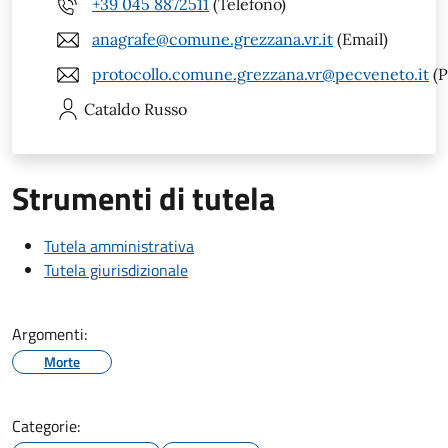
+39 045 8872511
(Telefono)
anagrafe@comune.grezzana.vr.it
(Email)
protocollo.comune.grezzana.vr@pecveneto.it
(P
Cataldo
Russo
Strumenti di tutela
Tutela amministrativa
Tutela giurisdizionale
Argomenti:
Morte
Categorie: