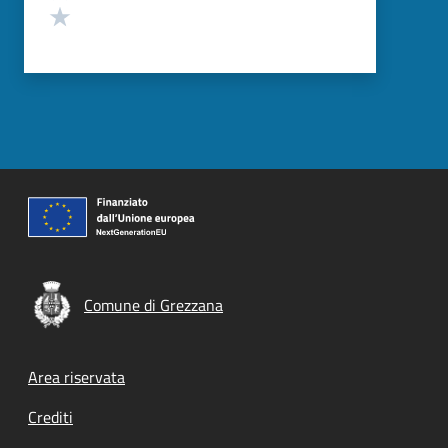
Valuta 1 stelle su 5
Comune di Grezzana
Footer menu
Area riservata
Crediti