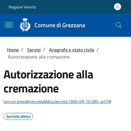
Salta al contenuto principale
Skip to footer content
Regione Veneto
Comune di Grezzana
Briciole di pane
Home
/
Servizi
/
Anagrafe e stato civile
/
Autorizzazione alla cremazione
Autorizzazione alla
cremazione
(
urn:nir:presidente.repubblica:decreto:1990-09-10;285~art79
)
Servizio attivo