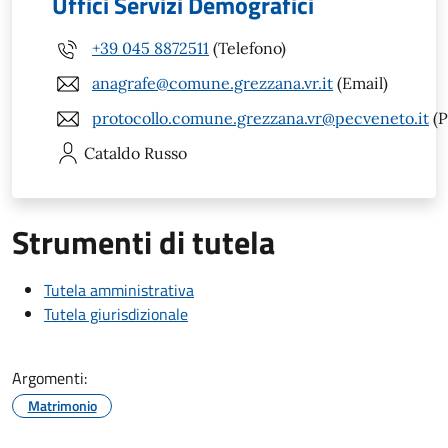
Uffici Servizi Demografici
+39 045 8872511
(Telefono)
anagrafe@comune.grezzana.vr.it
(Email)
protocollo.comune.grezzana.vr@pecveneto.it
(P
Cataldo
Russo
Strumenti di tutela
Tutela amministrativa
Tutela giurisdizionale
Argomenti:
Matrimonio