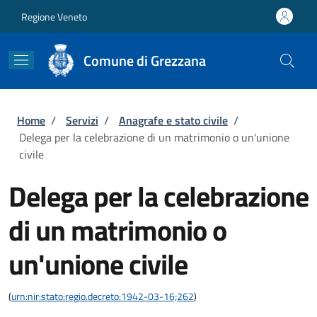
Salta al contenuto principale
Skip to footer content
Regione Veneto
Comune di Grezzana
Briciole di pane
Home
/
Servizi
/
Anagrafe e stato civile
/
Delega per la celebrazione di un matrimonio o un'unione
civile
Delega per la celebrazione
di un matrimonio o
un'unione civile
(
urn:nir:stato:regio.decreto:1942-03-16;262
)