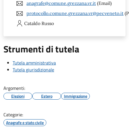
anagrafe@comune.grezzana.vr.it
(Email)
protocollo.comune.grezzana.vr@pecveneto.it
(P
Cataldo
Russo
Strumenti di tutela
Tutela amministrativa
Tutela giurisdizionale
Argomenti:
Elezioni
Estero
Immigrazione
Categorie:
Anagrafe e stato civile