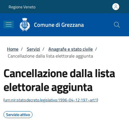
Salta al contenuto principale
Skip to footer content
Regione Veneto
Comune di Grezzana
Briciole di pane
Home
/
Servizi
/
Anagrafe e stato civile
/
Cancellazione dalla lista elettorale aggiunta
Cancellazione dalla lista
elettorale aggiunta
(
urn:nir:stato:decreto.legislativo:1996-04-12;197~art1
)
Servizio attivo