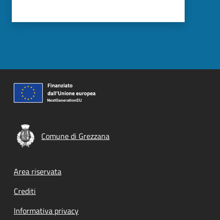
Comune di Grezzana
Footer menu
Area riservata
Crediti
Informativa privacy