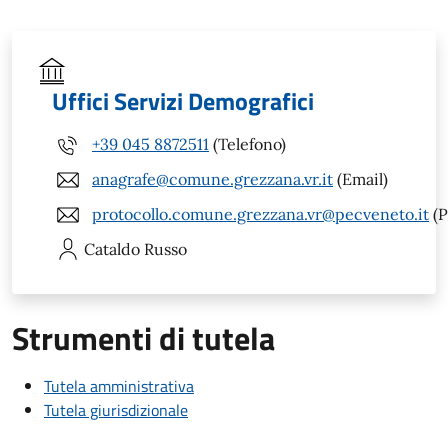
Uffici Servizi Demografici
+39 045 8872511
(Telefono)
anagrafe@comune.grezzana.vr.it
(Email)
protocollo.comune.grezzana.vr@pecveneto.it
(P
Cataldo
Russo
Strumenti di tutela
Tutela amministrativa
Tutela giurisdizionale