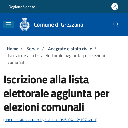
Salta al contenuto principale
Skip to footer content
Regione Veneto
Comune di Grezzana
Briciole di pane
Home
/
Servizi
/
Anagrafe e stato civile
/
Iscrizione alla lista elettorale aggiunta per elezioni
comunali
Iscrizione alla lista
elettorale aggiunta per
elezioni comunali
(
urn:nir:stato:decreto.legislativo:1996-04-12;197~art1
)