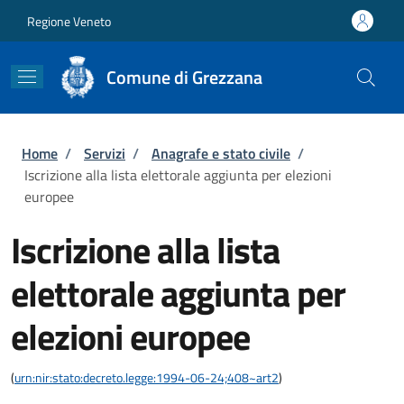
Salta al contenuto principale
Skip to footer content
Regione Veneto
Comune di Grezzana
Briciole di pane
Home
/
Servizi
/
Anagrafe e stato civile
/
Iscrizione alla lista elettorale aggiunta per elezioni
europee
Iscrizione alla lista
elettorale aggiunta per
elezioni europee
(
urn:nir:stato:decreto.legge:1994-06-24;408~art2
)