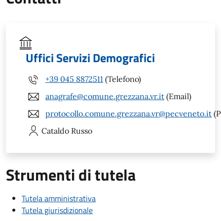
Uffici Servizi Demografici
+39 045 8872511
(Telefono)
anagrafe@comune.grezzana.vr.it
(Email)
protocollo.comune.grezzana.vr@pecveneto.it
(P
Cataldo
Russo
Strumenti di tutela
Tutela amministrativa
Tutela giurisdizionale