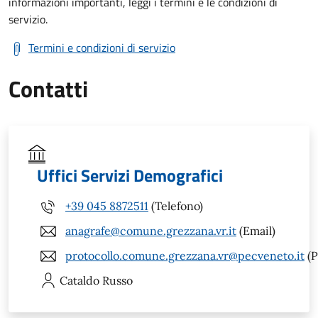
informazioni importanti, leggi i termini e le condizioni di
servizio.
Termini e condizioni di servizio
Contatti
Uffici Servizi Demografici
+39 045 8872511
(Telefono)
anagrafe@comune.grezzana.vr.it
(Email)
protocollo.comune.grezzana.vr@pecveneto.it
(P
Cataldo
Russo