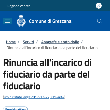
Salta al contenuto principale
Skip to footer content
Regione Veneto
Comune di Grezzana
Briciole di pane
Home
/
Servizi
/
Anagrafe e stato civile
/
Rinuncia all'incarico di fiduciario da parte del fiduciario
Rinuncia all'incarico di
fiduciario da parte del
fiduciario
(
urn:nir:stato:legge:2017-12-22;219~art4
)
Servizio attivo