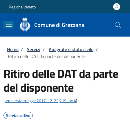
Salta al contenuto principale
Skip to footer content
Regione Veneto
Comune di Grezzana
Briciole di pane
Home
/
Servizi
/
Anagrafe e stato civile
/
Ritiro delle DAT da parte del disponente
Ritiro delle DAT da parte
del disponente
(
urn:nir:stato:legge:2017-12-22;219~art4
)
Servizio attivo