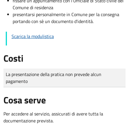
fissare un appuntamento con l'Ufficiale di Stato civile del
Comune di residenza
presentarsi personalmente in Comune per la consegna
portando con sè un documento d'identità.
Scarica la modulistica
Costi
Tipo di pagamento
Importo
La presentazione della pratica non prevede alcun
pagamento
Cosa serve
Per accedere al servizio, assicurati di avere tutta la
documentazione prevista.