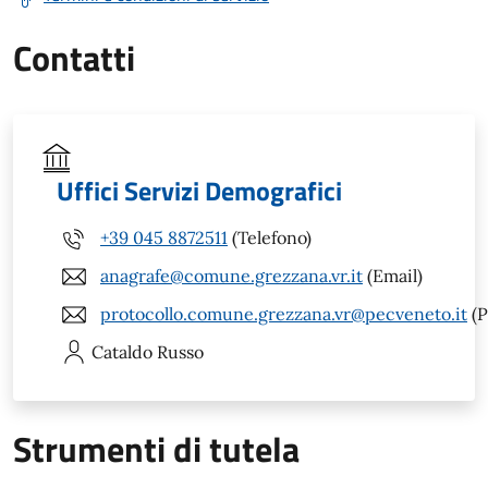
Contatti
Uffici Servizi Demografici
+39 045 8872511
(Telefono)
anagrafe@comune.grezzana.vr.it
(Email)
protocollo.comune.grezzana.vr@pecveneto.it
(P
Cataldo
Russo
Strumenti di tutela