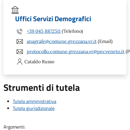
Uffici Servizi Demografici
+39 045 8872511
(Telefono)
anagrafe@comune.grezzana.vr.it
(Email)
protocollo.comune.grezzana.vr@pecveneto.it
(P
Cataldo
Russo
Strumenti di tutela
Tutela amministrativa
Tutela giurisdizionale
Argomenti: