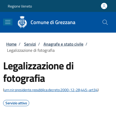
Salta al contenuto principale
Skip to footer content
Regione Veneto
Comune di Grezzana
Briciole di pane
Home
/
Servizi
/
Anagrafe e stato civile
/
Legalizzazione di fotografia
Legalizzazione di
fotografia
(
urn:nir:presidente.repubblica:decreto:2000-12-28;445~art34
)
Servizio attivo