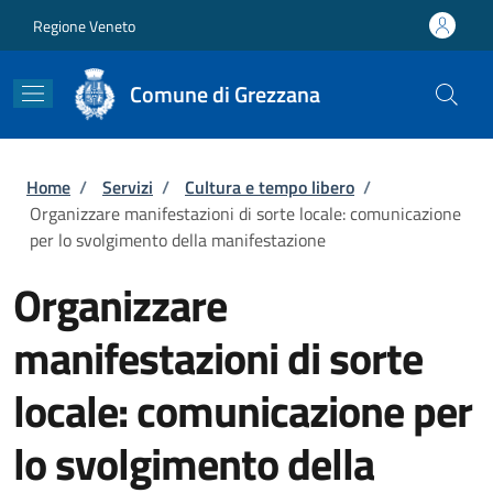
Salta al contenuto principale
Skip to footer content
Regione Veneto
Comune di Grezzana
Briciole di pane
Home
/
Servizi
/
Cultura e tempo libero
/
Organizzare manifestazioni di sorte locale: comunicazione
per lo svolgimento della manifestazione
Organizzare
manifestazioni di sorte
locale: comunicazione per
lo svolgimento della