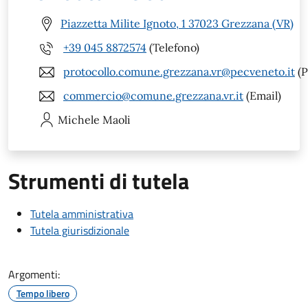
Piazzetta Milite Ignoto, 1 37023 Grezzana (VR)
+39 045 8872574
(Telefono)
protocollo.comune.grezzana.vr@pecveneto.it
(P
commercio@comune.grezzana.vr.it
(Email)
Michele
Maoli
Strumenti di tutela
Tutela amministrativa
Tutela giurisdizionale
Argomenti:
Tempo libero