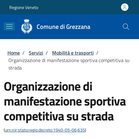
Salta al contenuto principale
Skip to footer content
Regione Veneto
Comune di Grezzana
Briciole di pane
Home
/
Servizi
/
Mobilità e trasporti
/
Organizzazione di manifestazione sportiva competitiva su
strada
Organizzazione di
manifestazione sportiva
competitiva su strada
(
urn:nir:stato:regio.decreto:1940-05-06;635
)