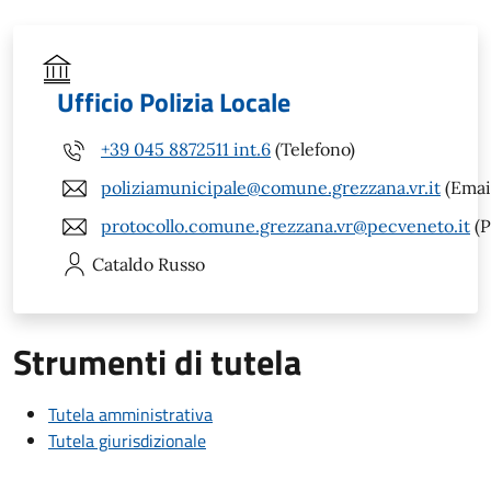
Ufficio Polizia Locale
+39 045 8872511 int.6
(Telefono)
poliziamunicipale@comune.grezzana.vr.it
(Emai
protocollo.comune.grezzana.vr@pecveneto.it
(P
Cataldo
Russo
Strumenti di tutela
Tutela amministrativa
Tutela giurisdizionale