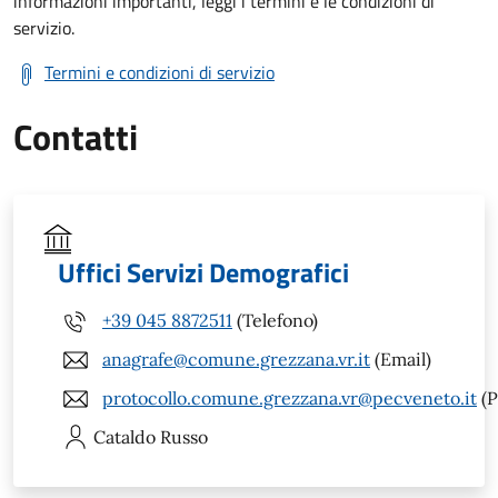
informazioni importanti, leggi i termini e le condizioni di
servizio.
Termini e condizioni di servizio
Contatti
Uffici Servizi Demografici
+39 045 8872511
(Telefono)
anagrafe@comune.grezzana.vr.it
(Email)
protocollo.comune.grezzana.vr@pecveneto.it
(P
Cataldo
Russo