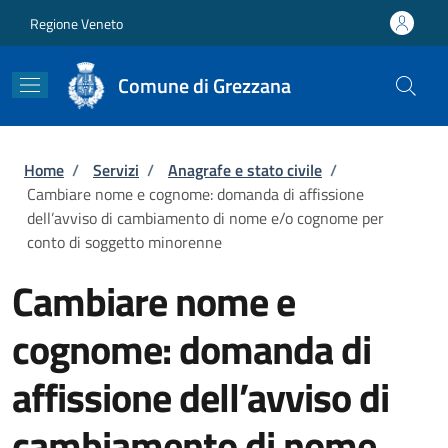
Salta al contenuto principale
Skip to footer content
Regione Veneto
Comune di Grezzana
Briciole di pane
Home
/
Servizi
/
Anagrafe e stato civile
/
Cambiare nome e cognome: domanda di affissione
dell’avviso di cambiamento di nome e/o cognome per
conto di soggetto minorenne
Cambiare nome e
cognome: domanda di
affissione dell’avviso di
cambiamento di nome