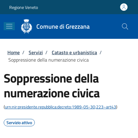
Salta al contenuto principale
Skip to footer content
Regione Veneto
Comune di Grezzana
Briciole di pane
Home
/
Servizi
/
Catasto e urbanistica
/
Soppressione della numerazione civica
Soppressione della
numerazione civica
(
urn:nir:presidente.repubblica:decreto:1989-05-30;223~art43
)
Servizio attivo