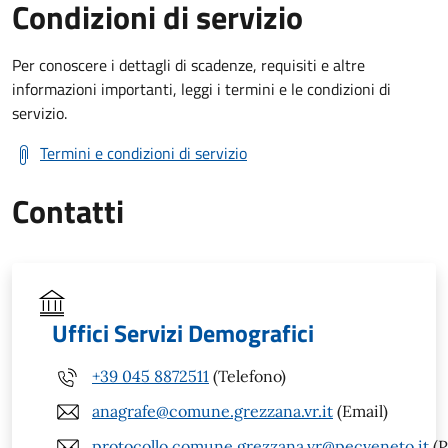
Condizioni di servizio
Per conoscere i dettagli di scadenze, requisiti e altre
informazioni importanti, leggi i termini e le condizioni di
servizio.
Termini e condizioni di servizio
Contatti
Uffici Servizi Demografici
+39 045 8872511
(Telefono)
anagrafe@comune.grezzana.vr.it
(Email)
protocollo.comune.grezzana.vr@pecveneto.it
(P