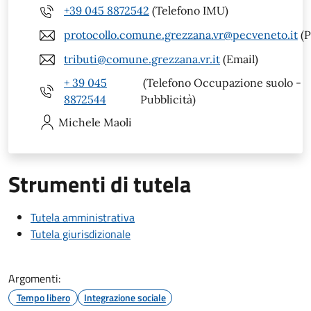
+39 045 8872542
(Telefono IMU)
protocollo.comune.grezzana.vr@pecveneto.it
(P
tributi@comune.grezzana.vr.it
(Email)
+ 39 045
(Telefono Occupazione suolo -
8872544
Pubblicità)
Michele
Maoli
Strumenti di tutela
Tutela amministrativa
Tutela giurisdizionale
Argomenti:
Tempo libero
Integrazione sociale