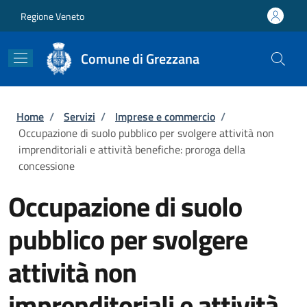
Salta al contenuto principale
Skip to footer content
Regione Veneto
Comune di Grezzana
Briciole di pane
Home
/
Servizi
/
Imprese e commercio
/
Occupazione di suolo pubblico per svolgere attività non
imprenditoriali e attività benefiche: proroga della
concessione
Occupazione di suolo
pubblico per svolgere
attività non
imprenditoriali e attività