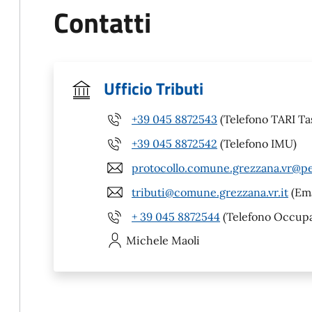
Contatti
Ufficio Tributi
+39 045 8872543
(Telefono TARI Tas
+39 045 8872542
(Telefono IMU)
protocollo.comune.grezzana.vr@pe
tributi@comune.grezzana.vr.it
(Ema
+ 39 045 8872544
(Telefono Occupaz
Michele
Maoli