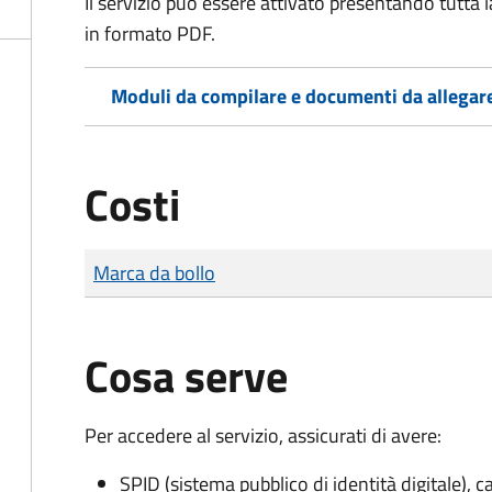
Il servizio può essere attivato presentando tutta
in formato PDF.
Moduli da compilare e documenti da allegar
Costi
Tipo di pagamento
Importo
Marca da bollo
Cosa serve
Per accedere al servizio, assicurati di avere:
SPID (sistema pubblico di identità digitale), ca