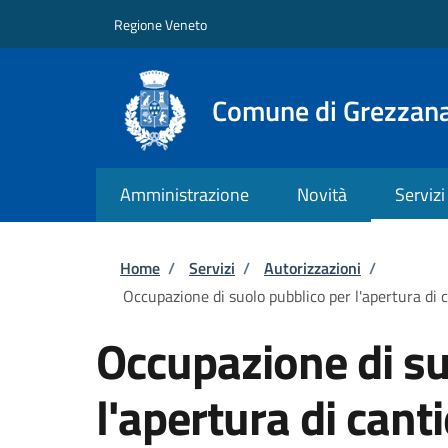
Salta al contenuto principale
Skip to footer content
Regione Veneto
Comune di Grezzan
Amministrazione
Novità
Servizi
Briciole di pane
Home
/
Servizi
/
Autorizzazioni
/
Occupazione di suolo pubblico per l'apertura di c
Occupazione di su
l'apertura di cant