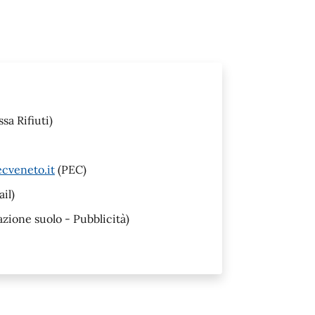
sa Rifiuti)
cveneto.it
(PEC)
il)
ione suolo - Pubblicità)