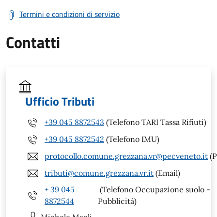
Termini e condizioni di servizio
Contatti
Ufficio Tributi
+39 045 8872543
(Telefono TARI Tassa Rifiuti)
+39 045 8872542
(Telefono IMU)
protocollo.comune.grezzana.vr@pecveneto.it
(P
tributi@comune.grezzana.vr.it
(Email)
+ 39 045
(Telefono Occupazione suolo -
8872544
Pubblicità)
Michele
Maoli