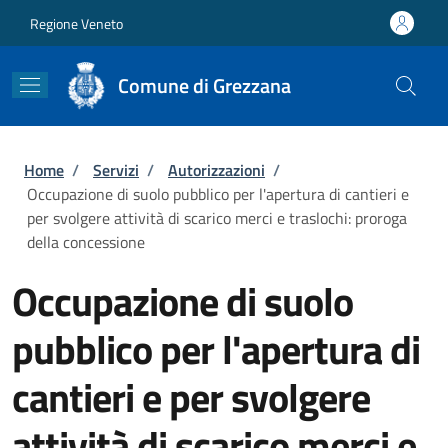
Salta al contenuto principale
Skip to footer content
Regione Veneto
Comune di Grezzana
Briciole di pane
Home
/
Servizi
/
Autorizzazioni
/
Occupazione di suolo pubblico per l'apertura di cantieri e
per svolgere attività di scarico merci e traslochi: proroga
della concessione
Occupazione di suolo
pubblico per l'apertura di
cantieri e per svolgere
attività di scarico merci e