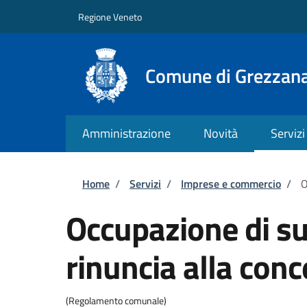
Salta al contenuto principale
Skip to footer content
Regione Veneto
Comune di Grezzan
Amministrazione
Novità
Servizi
Briciole di pane
Home
/
Servizi
/
Imprese e commercio
/
O
Occupazione di su
rinuncia alla con
(Regolamento comunale)