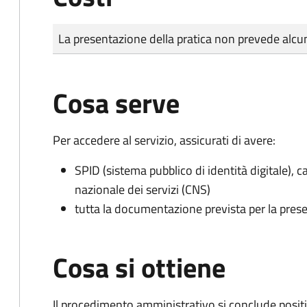
Tipo di pagamento
Importo
La presentazione della pratica non prevede al
Cosa serve
Per accedere al servizio, assicurati di avere:
SPID (sistema pubblico di identità digitale), ca
nazionale dei servizi (CNS)
tutta la documentazione prevista per la prese
Cosa si ottiene
Il procedimento amministrativo si conclude posit