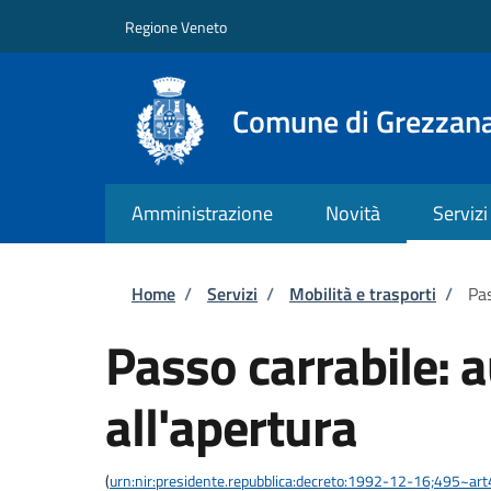
Salta al contenuto principale
Skip to footer content
Regione Veneto
Comune di Grezzan
Amministrazione
Novità
Servizi
Briciole di pane
Home
/
Servizi
/
Mobilità e trasporti
/
Pas
Passo carrabile: 
all'apertura
(
urn:nir:presidente.repubblica:decreto:1992-12-16;495~ar