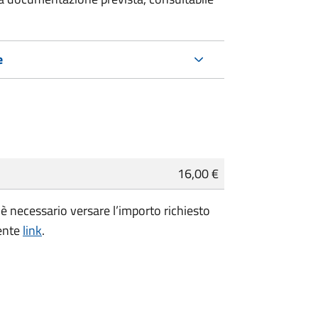
e
16,00 €
è necessario versare l’importo richiesto
uente
link
.