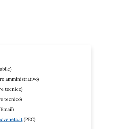
abile)
re amministrativo)
re tecnico)
re tecnico)
(Email)
cveneto.it
(PEC)