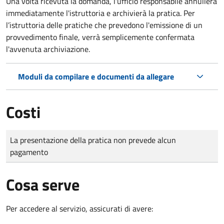
Una volta ricevuta la domanda, l'ufficio responsabile annullerà
immediatamente l'istruttoria e archivierà la pratica. Per
l’istruttoria delle pratiche che prevedono l'emissione di un
provvedimento finale, verrà semplicemente confermata
l'avvenuta archiviazione.
Moduli da compilare e documenti da allegare
Costi
Tipo di pagamento
Importo
La presentazione della pratica non prevede alcun
pagamento
Cosa serve
Per accedere al servizio, assicurati di avere: