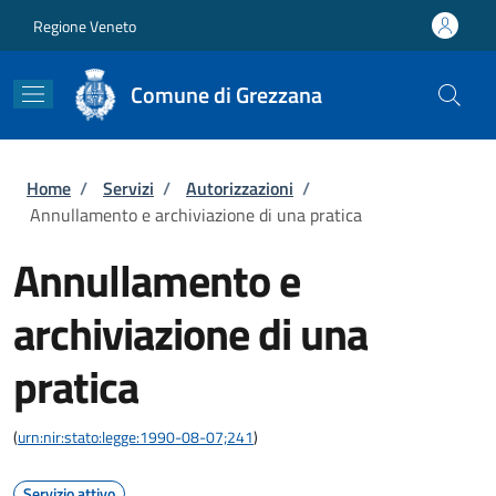
Salta al contenuto principale
Skip to footer content
Regione Veneto
Comune di Grezzana
Briciole di pane
Home
/
Servizi
/
Autorizzazioni
/
Annullamento e archiviazione di una pratica
Annullamento e
archiviazione di una
pratica
(
urn:nir:stato:legge:1990-08-07;241
)
Servizio attivo