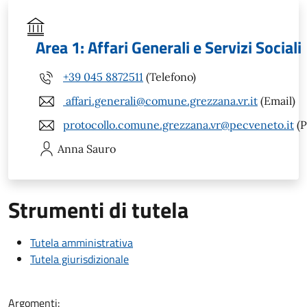
Area 1: Affari Generali e Servizi Sociali
+39 045 8872511
(Telefono)
affari.generali@comune.grezzana.vr.it
(Email)
protocollo.comune.grezzana.vr@pecveneto.it
(P
Anna
Sauro
Strumenti di tutela
Tutela amministrativa
Tutela giurisdizionale
Argomenti: