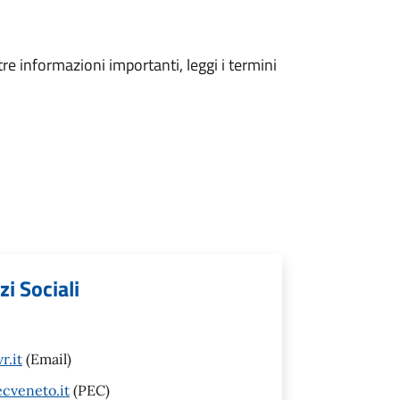
tre informazioni importanti, leggi i termini
zi Sociali
r.it
(Email)
cveneto.it
(PEC)