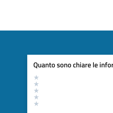
Quanto sono chiare le info
Valutazione
Valuta 5 stelle su 5
Valuta 4 stelle su 5
Valuta 3 stelle su 5
Valuta 2 stelle su 5
Valuta 1 stelle su 5