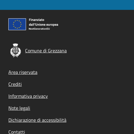
Comune di Grezzana
Footer menu
Area riservata
Crediti
Informativa privacy
Note legali
Dichiarazione di accessibilità
Contatti