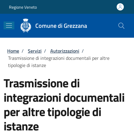
Salta al contenuto principale
Skip to footer content
Regione Veneto
Comune di Grezzana
Briciole di pane
Home
/
Servizi
/
Autorizzazioni
/
Trasmissione di integrazioni documentali per altre
tipologie di istanze
Trasmissione di
integrazioni documentali
per altre tipologie di
istanze