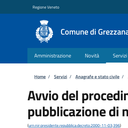
Salta al contenuto principale
Skip to footer content
Regione Veneto
Comune di Grezzan
Amministrazione
Novità
Servizi
Briciole di pane
Home
/
Servizi
/
Anagrafe e stato civile
/
Avvio del procedi
pubblicazione di
(
urn:nir:presidente.repubblica:decreto:2000-11-03;396
)