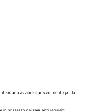
he intendono avviare il procedimento per la
e in possesso dei seguenti requisiti: