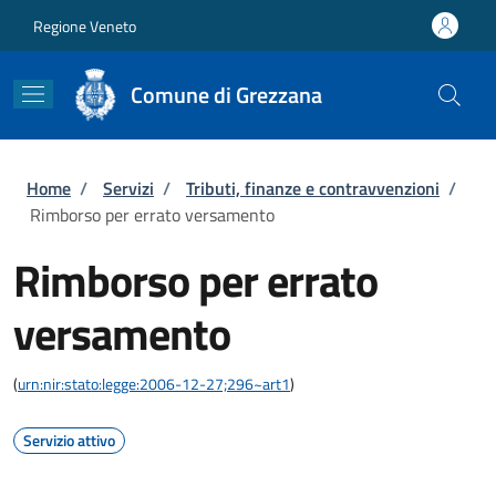
Salta al contenuto principale
Skip to footer content
Regione Veneto
Comune di Grezzana
Briciole di pane
Home
/
Servizi
/
Tributi, finanze e contravvenzioni
/
Rimborso per errato versamento
Rimborso per errato
versamento
(
urn:nir:stato:legge:2006-12-27;296~art1
)
Servizio attivo