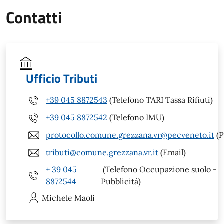
Contatti
Ufficio Tributi
+39 045 8872543
(Telefono TARI Tassa Rifiuti)
+39 045 8872542
(Telefono IMU)
protocollo.comune.grezzana.vr@pecveneto.it
(P
tributi@comune.grezzana.vr.it
(Email)
+ 39 045
(Telefono Occupazione suolo -
8872544
Pubblicità)
Michele
Maoli