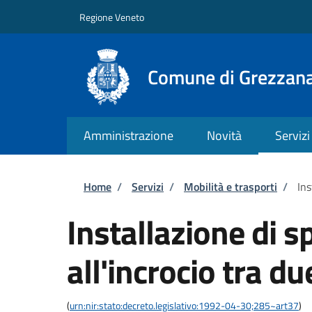
Salta al contenuto principale
Skip to footer content
Regione Veneto
Comune di Grezzan
Amministrazione
Novità
Servizi
Briciole di pane
Home
/
Servizi
/
Mobilità e trasporti
/
Ins
Installazione di s
all'incrocio tra d
(
urn:nir:stato:decreto.legislativo:1992-04-30;285~art37
)