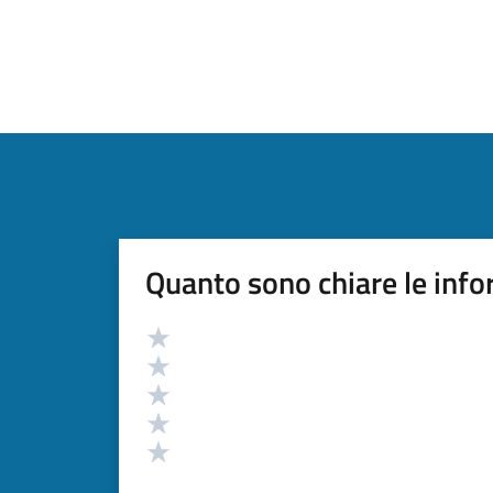
Quanto sono chiare le info
Valutazione
Valuta 5 stelle su 5
Valuta 4 stelle su 5
Valuta 3 stelle su 5
Valuta 2 stelle su 5
Valuta 1 stelle su 5