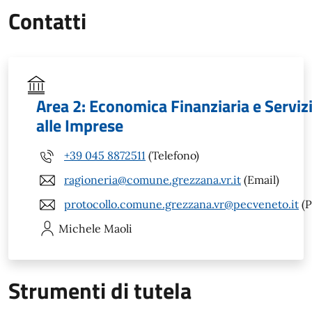
Contatti
Area 2: Economica Finanziaria e Serviz
alle Imprese
+39 045 8872511
(Telefono)
ragioneria@comune.grezzana.vr.it
(Email)
protocollo.comune.grezzana.vr@pecveneto.it
(P
Michele
Maoli
Strumenti di tutela