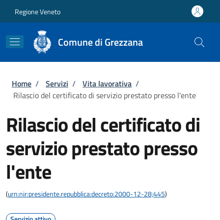
Salta al contenuto principale
Skip to footer content
Regione Veneto
Comune di Grezzana
Briciole di pane
Home
/
Servizi
/
Vita lavorativa
/
Rilascio del certificato di servizio prestato presso l'ente
Rilascio del certificato di
servizio prestato presso
l'ente
(
urn:nir:presidente.repubblica:decreto:2000-12-28;445
)
Servizio attivo