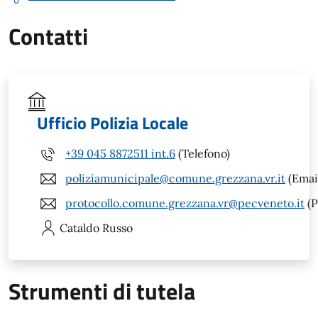
Contatti
Ufficio Polizia Locale
+39 045 8872511 int.6
(Telefono)
poliziamunicipale@comune.grezzana.vr.it
(Emai
protocollo.comune.grezzana.vr@pecveneto.it
(P
Cataldo
Russo
Strumenti di tutela