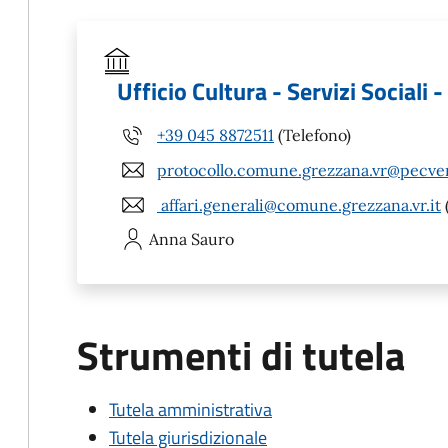
Ufficio Cultura - Servizi Sociali 
+39 045 8872511
(Telefono)
protocollo.comune.grezzana.vr@pecven
affari.generali@comune.grezzana.vr.it
Anna
Sauro
Strumenti di tutela
Tutela amministrativa
Tutela giurisdizionale