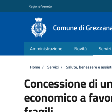
Salta al contenuto principale
Skip to footer content
Regione Veneto
Comune di Grezzan
Amministrazione
Novità
Servizi
Briciole di pane
Home
/
Servizi
/
Salute, benessere e assis
Concessione di un
economico a favor
fragili