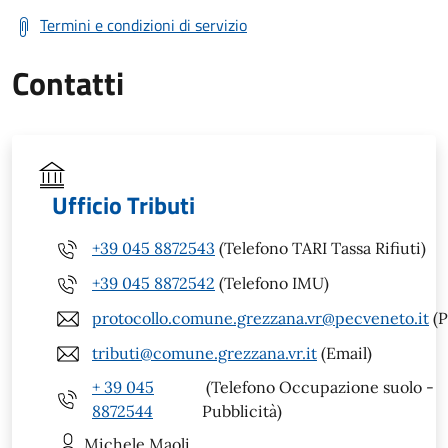
Termini e condizioni di servizio
Contatti
Ufficio Tributi
+39 045 8872543
(Telefono TARI Tassa Rifiuti)
+39 045 8872542
(Telefono IMU)
protocollo.comune.grezzana.vr@pecveneto.it
(P
tributi@comune.grezzana.vr.it
(Email)
+ 39 045
(Telefono Occupazione suolo -
8872544
Pubblicità)
Michele
Maoli