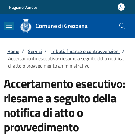
Salta al contenuto principale
Skip to footer content
Regione Veneto
Comune di Grezzana
Briciole di pane
Home
/
Servizi
/
Tributi, finanze e contravvenzioni
/
Accertamento esecutivo: riesame a seguito della notifica
di atto o provvedimento amministrativo
Accertamento esecutivo:
riesame a seguito della
notifica di atto o
provvedimento