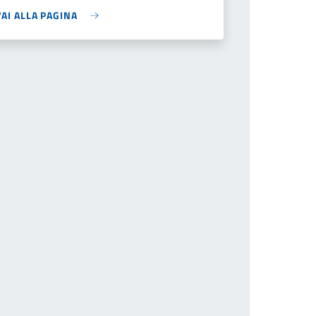
VAI ALLA PAGINA
he page number you want to go to