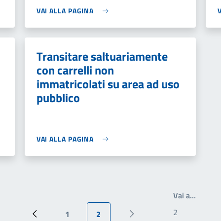
VAI ALLA PAGINA
Transitare saltuariamente
con carrelli non
immatricolati su area ad uso
pubblico
VAI ALLA PAGINA
Write t
Vai a…
1
2
Pagina precedente
Pagina
Pagina attuale
Prossima pagina