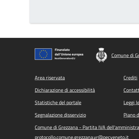
Comune di G
Footer menu
Area riservata
Crediti
Dichiarazione di accessibilità
Contatt
Statistiche del portale
Leggi l
Segnalazione disservizio
Piano d
Comune di Grezzana - Partita IVA dell'amminist
protocollo.comune.grezzana.vr@pecveneto.it