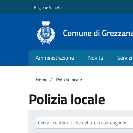
Salta al contenuto principale
Skip to footer content
Regione Veneto
Comune di Grezzan
Amministrazione
Novità
Servizi
Briciole di pane
Home
/
Polizia locale
Polizia locale
Cerca i contenuti che nel titolo contengono: