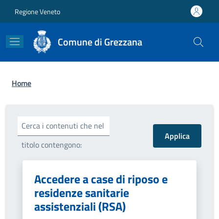
Salta al contenuto principale
Skip to footer content
Regione Veneto
Comune di Grezzana
Briciole di pane
Home
Cerca i contenuti che nel
titolo contengono:
Accedere a case di riposo e
residenze sanitarie
assistenziali (RSA)